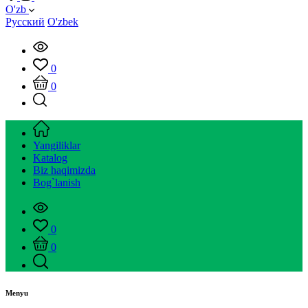
O'zb
Русский
O'zbek
0
0
Yangiliklar
Katalog
Biz haqimizda
Bog`lanish
0
0
Menyu