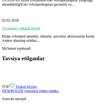
TRADE-IN tizimi yordamida eski velosipedingizni yangisiga
almashtiring!Eski velosipedingizni qaytarish va...
02.02.2018
Tovarlarni yetkazib berish
Bizga velosiped qismlari, shinalar, quvurlar, aksessuarlar kerak.
Ammo ularning ortidan...
Ma'lumot topilmadi
Tavsiya etilganlar
TOP
Tezkor ko'rish
NEWBOLER velosiped ruliga sumka.
Sotuvda mavjud