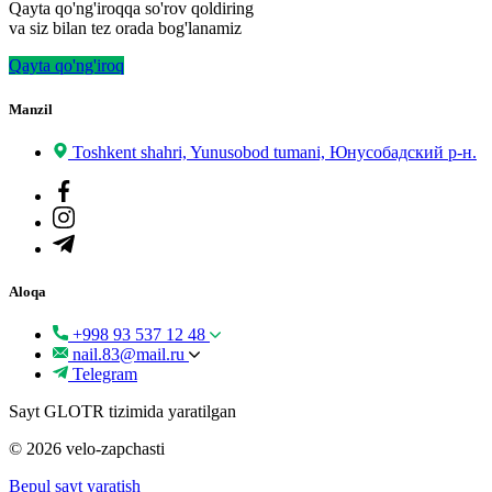
Qayta qo'ng'iroqqa so'rov qoldiring
va siz bilan tez orada bog'lanamiz
Qayta qo'ng'iroq
Manzil
Toshkent shahri, Yunusobod tumani, Юнусобадский р-н.
Aloqa
+998 93 537 12 48
nail.83@mail.ru
Telegram
Sayt GLOTR tizimida yaratilgan
© 2026 velo-zapchasti
Bepul sayt yaratish