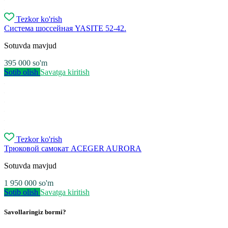
Tezkor ko'rish
Система шоссейная YASITE 52-42.
Sotuvda mavjud
395 000
so'm
Sotib olish
Savatga kiritish
Tezkor ko'rish
Трюковой самокат ACEGER AURORA
Sotuvda mavjud
1 950 000
so'm
Sotib olish
Savatga kiritish
Savollaringiz bormi?