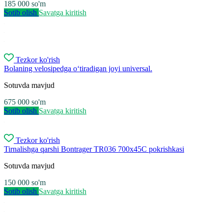
185 000
so'm
Sotib olish
Savatga kiritish
Tezkor ko'rish
Bolaning velosipedga o‘tiradigan joyi universal.
Sotuvda mavjud
675 000
so'm
Sotib olish
Savatga kiritish
Tezkor ko'rish
Tirnalishga qarshi Bontrager TR036 700x45C pokrishkasi
Sotuvda mavjud
150 000
so'm
Sotib olish
Savatga kiritish