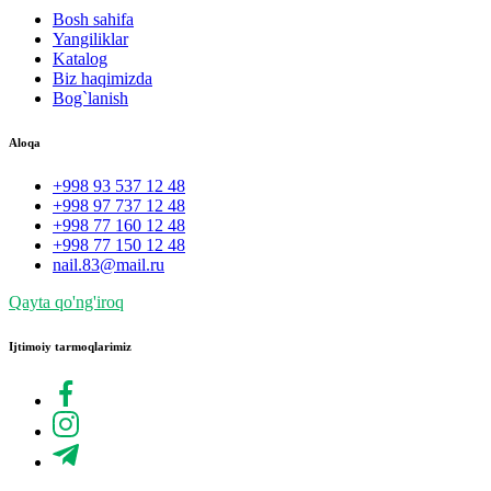
Bosh sahifa
Yangiliklar
Katalog
Biz haqimizda
Bog`lanish
Aloqa
+998 93 537 12 48
+998 97 737 12 48
+998 77 160 12 48
+998 77 150 12 48
nail.83@mail.ru
Qayta qo'ng'iroq
Ijtimoiy tarmoqlarimiz