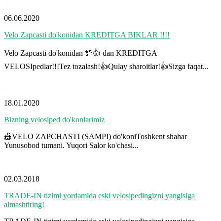
06.06.2020
Velo Zapcasti do'konidan KREDITGA BIKLAR !!!!
Velo Zapcasti do'konidan 💯👍 dan KREDITGA
VELOSIpedlar!!!Tez tozalash!👍Qulay sharoitlar!👍Sizga faqat...
18.01.2020
Bizning velosiped do'konlarimiz
🎪VELO ZAPCHASTI (SAMPI) do'koniToshkent shahar
Yunusobod tumani. Yuqori Salor ko'chasi...
02.03.2018
TRADE-IN tizimi yordamida eski velosipedingizni yangisiga
almashtiring!