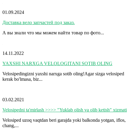
01.09.2024
Доставка вело запчастей под заказ.
А вы знали что мы можем найти товар по фото...
14.11.2022
YAXSHI NARXGA VELOLOGITANI SOTIB OLING
Velosipedingizni yaxshi narxga sotib oling!Agar sizga velosiped
kerak bo'lmasa, biz...
03.02.2021
Velosipedni ta'mirlash >>>> "Yuklab olish va olib ketish" xizmati
Velosiped uzoq vaqtdan beri garajda yoki balkonda yotgan, iflos,
chang,...