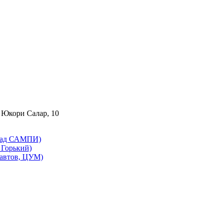
 Юкори Салар, 10
бад САМПИ)
Горький)
автов, ЦУМ)