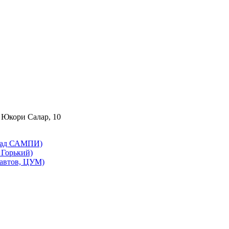
 Юкори Салар, 10
бад САМПИ)
Горький)
автов, ЦУМ)