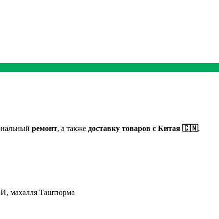
иональный
ремонт
, а также
доставку товаров с Китая 🇨🇳
.
ПИ, махалля Таштюрма