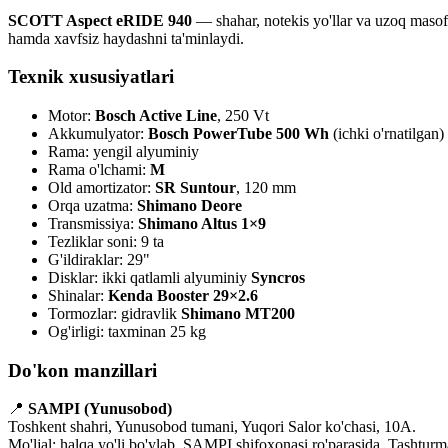
SCOTT Aspect eRIDE 940
— shahar, notekis yo'llar va uzoq masof
hamda xavfsiz haydashni ta'minlaydi.
Texnik xususiyatlari
Motor:
Bosch Active Line
, 250 Vt
Akkumulyator:
Bosch PowerTube 500 Wh
(ichki o'rnatilgan)
Rama: yengil alyuminiy
Rama o'lchami:
M
Old amortizator:
SR Suntour
, 120 mm
Orqa uzatma:
Shimano Deore
Transmissiya:
Shimano Altus 1×9
Tezliklar soni: 9 ta
G'ildiraklar: 29"
Disklar: ikki qatlamli alyuminiy
Syncros
Shinalar:
Kenda Booster 29×2.6
Tormozlar: gidravlik
Shimano MT200
Og'irligi: taxminan 25 kg
Do'kon manzillari
📍
SAMPI (Yunusobod)
Toshkent shahri, Yunusobod tumani, Yuqori Salor ko'chasi, 10A.
Mo'ljal: halqa yo'li bo'ylab, SAMPI shifoxonasi ro'parasida, Tashturm