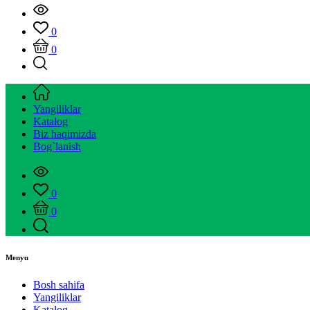
0
0
Yangiliklar
Katalog
Biz haqimizda
Bog`lanish
0
0
Menyu
Bosh sahifa
Yangiliklar
Katalog