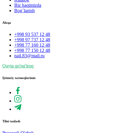
Biz haqimizda
Bog`lanish
Aloqa
+998 93 537 12 48
+998 97 737 12 48
+998 77 160 12 48
+998 77 150 12 48
nail.83@mail.ru
Qayta qo'ng'iroq
Ijtimoiy tarmoqlarimiz
Tilni tanlash
Русский
O'zbek