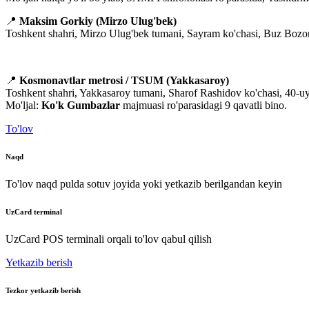
📍
Maksim Gorkiy (Mirzo Ulug'bek)
Toshkent shahri, Mirzo Ulug'bek tumani, Sayram ko'chasi, Buz Bozor
📍
Kosmonavtlar metrosi / TSUM (Yakkasaroy)
Toshkent shahri, Yakkasaroy tumani, Sharof Rashidov ko'chasi, 40-uy,
Mo'ljal:
Ko'k Gumbazlar
majmuasi ro'parasidagi 9 qavatli bino.
To'lov
Naqd
To'lov naqd pulda sotuv joyida yoki yetkazib berilgandan keyin
UzCard terminal
UzCard POS terminali orqali to'lov qabul qilish
Yetkazib berish
Tezkor yetkazib berish