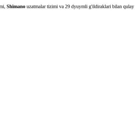
imi,
Shimano
uzatmalar tizimi va 29 dyuymli g'ildiraklari bilan qulay