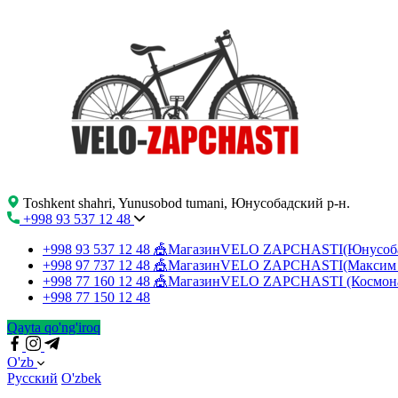
Toshkent shahri, Yunusobod tumani, Юнусобадский р-н.
+998 93 537 12 48
+998 93 537 12 48
🎪МагазинVELO ZAPCHASTI(Юнусо
+998 97 737 12 48
🎪МагазинVELO ZAPCHASTI(Максим 
+998 77 160 12 48
🎪МагазинVELO ZAPCHASTI (Космон
+998 77 150 12 48
Qayta qo'ng'iroq
O'zb
Русский
O'zbek