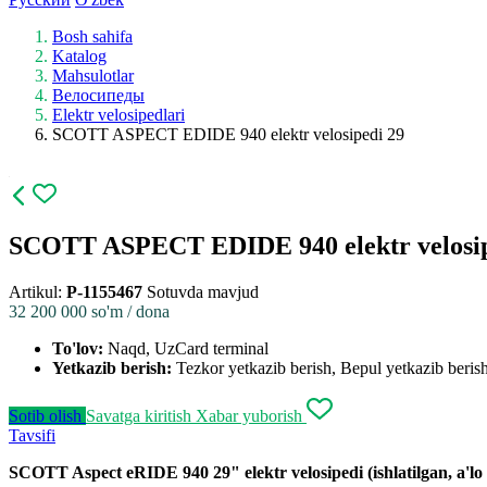
Bosh sahifa
Katalog
Mahsulotlar
Велосипеды
Elektr velosipedlari
SCOTT ASPECT EDIDE 940 elektr velosipedi 29
SCOTT ASPECT EDIDE 940 elektr velosip
Artikul:
P-1155467
Sotuvda mavjud
32 200 000
so'm / dona
To'lov:
Naqd, UzCard terminal
Yetkazib berish:
Tezkor yetkazib berish, Bepul yetkazib berish,
Sotib olish
Savatga kiritish
Xabar yuborish
Tavsifi
SCOTT Aspect eRIDE 940 29" elektr velosipedi (ishlatilgan, a'lo