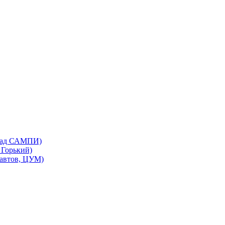
бад САМПИ)
Горький)
автов, ЦУМ)