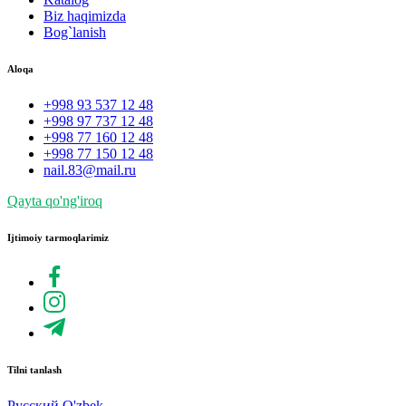
Biz haqimizda
Bog`lanish
Aloqa
+998 93 537 12 48
+998 97 737 12 48
+998 77 160 12 48
+998 77 150 12 48
nail.83@mail.ru
Qayta qo'ng'iroq
Ijtimoiy tarmoqlarimiz
Tilni tanlash
Русский
O'zbek