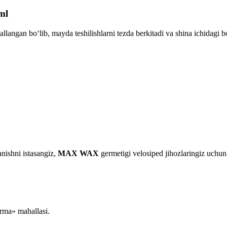
ml
llangan bo‘lib, mayda teshilishlarni tezda berkitadi va shina ichidagi
nishni istasangiz,
MAX WAX
germetigi velosiped jihozlaringiz uchun 
urma» mahallasi.