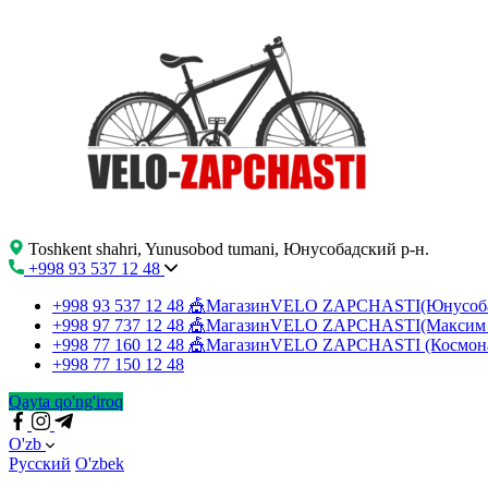
Toshkent shahri, Yunusobod tumani, Юнусобадский р-н.
+998 93 537 12 48
+998 93 537 12 48
🎪МагазинVELO ZAPCHASTI(Юнусо
+998 97 737 12 48
🎪МагазинVELO ZAPCHASTI(Максим 
+998 77 160 12 48
🎪МагазинVELO ZAPCHASTI (Космон
+998 77 150 12 48
Qayta qo'ng'iroq
O'zb
Русский
O'zbek