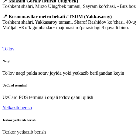
📍 Maksim Gorkiy (Mirzo Ulug‘bek)
Toshkent shahri, Mirzo Ulug‘bek tumani, Sayram ko‘chasi, «Buz boz
📍 Kosmonavtlar metro bekati / TSUM (Yakkasaroy)
Toshkent shahri, Yakkasaroy tumani, Sharof Rashidov ko‘chasi, 40-uy,
Mo‘ljal: «Ko‘k gumbazlar» majmuasi ro‘parasidagi 9 qavatli bino.
To'lov
Naqd
To'lov naqd pulda sotuv joyida yoki yetkazib berilgandan keyin
UzCard terminal
UzCard POS terminali orqali to'lov qabul qilish
Yetkazib berish
Tezkor yetkazib berish
Tezkor yetkazib berish