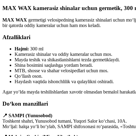
MAX WAX kamerasiz shinalar uchun germetik, 300 
MAX WAX
germetigi velosipedning kamerasiz shinalari uchun mo‘lja
bir qatorda oddiy kameralar uchun ham mos keladi.
Afzalliklari
Hajmi:
300 ml
Kamerasiz shinalar va oddiy kameralar uchun mos.
Mayda teshik va shikastlanishlarni tezda germetiklaydi.
Shina bosimini saqlashga yordam beradi.
MTB, shosse va shahar velosipedlari uchun mos.
Qo‘llash oson.
Haydash vaqtida ishonchlilik va qulaylikni oshiradi.
Agar yo‘lda mayda teshilishlardan xavotir olmasdan bemalol harakatla
Do‘kon manzillari
📍 SAMPI (Yunusobod)
Toshkent shahri, Yunusobod tumani, Yuqori Salor ko‘chasi, 10A.
Mo‘ljal: halqa yo‘li bo‘ylab, SAMPI shifoxonasi ro‘parasida, «Tosht