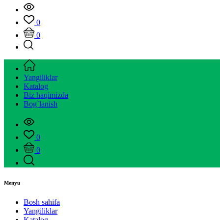
0
0
Yangiliklar
Katalog
Biz haqimizda
Bog`lanish
0
0
Menyu
Bosh sahifa
Yangiliklar
Katalog