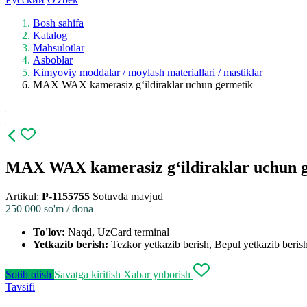
Bosh sahifa
Katalog
Mahsulotlar
Asboblar
Kimyoviy moddalar / moylash materiallari / mastiklar
MAX WAX kamerasiz g‘ildiraklar uchun germetik
MAX WAX kamerasiz g‘ildiraklar uchun 
Artikul:
P-1155755
Sotuvda mavjud
250 000
so'm / dona
To'lov:
Naqd, UzCard terminal
Yetkazib berish:
Tezkor yetkazib berish, Bepul yetkazib berish,
Sotib olish
Savatga kiritish
Xabar yuborish
Tavsifi