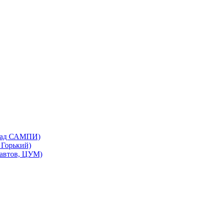
бад САМПИ)
Горький)
автов, ЦУМ)