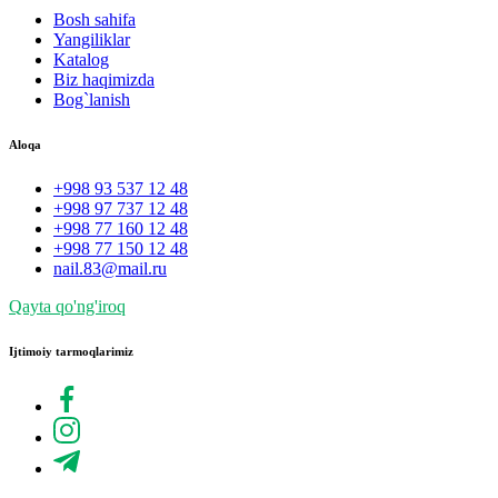
Bosh sahifa
Yangiliklar
Katalog
Biz haqimizda
Bog`lanish
Aloqa
+998 93 537 12 48
+998 97 737 12 48
+998 77 160 12 48
+998 77 150 12 48
nail.83@mail.ru
Qayta qo'ng'iroq
Ijtimoiy tarmoqlarimiz