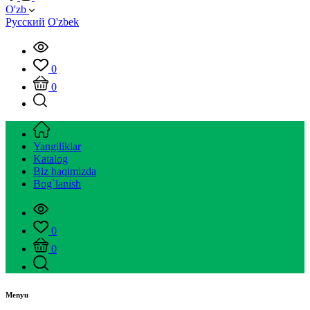
O'zb
Русский
O'zbek
0
0
Yangiliklar
Katalog
Biz haqimizda
Bog`lanish
0
0
Menyu