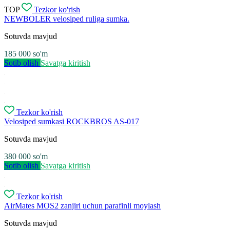
TOP
Tezkor ko'rish
NEWBOLER velosiped ruliga sumka.
Sotuvda mavjud
185 000
so'm
Sotib olish
Savatga kiritish
Tezkor ko'rish
Velosiped sumkasi ROCKBROS AS-017
Sotuvda mavjud
380 000
so'm
Sotib olish
Savatga kiritish
Tezkor ko'rish
AirMates MOS2 zanjiri uchun parafinli moylash
Sotuvda mavjud