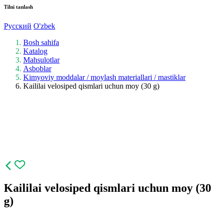
Tilni tanlash
Русский
O'zbek
Bosh sahifa
Katalog
Mahsulotlar
Asboblar
Kimyoviy moddalar / moylash materiallari / mastiklar
Kaililai velosiped qismlari uchun moy (30 g)
Kaililai velosiped qismlari uchun moy (30
g)