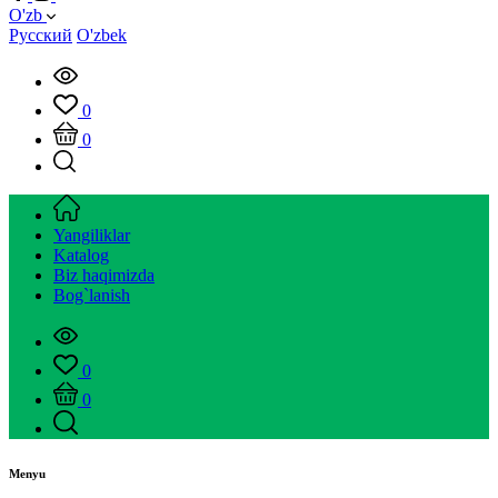
O'zb
Русский
O'zbek
0
0
Yangiliklar
Katalog
Biz haqimizda
Bog`lanish
0
0
Menyu