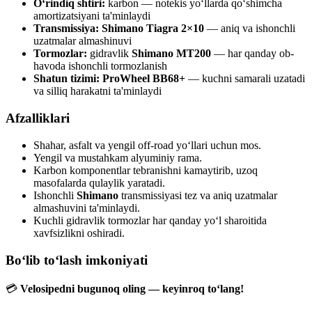
O‘rindiq shtiri:
karbon — notekis yo‘llarda qo‘shimcha
amortizatsiyani ta'minlaydi
Transmissiya:
Shimano Tiagra 2×10
— aniq va ishonchli
uzatmalar almashinuvi
Tormozlar:
gidravlik
Shimano MT200
— har qanday ob-
havoda ishonchli tormozlanish
Shatun tizimi:
ProWheel BB68+
— kuchni samarali uzatadi
va silliq harakatni ta'minlaydi
Afzalliklari
Shahar, asfalt va yengil off-road yo‘llari uchun mos.
Yengil va mustahkam alyuminiy rama.
Karbon komponentlar tebranishni kamaytirib, uzoq
masofalarda qulaylik yaratadi.
Ishonchli
Shimano
transmissiyasi tez va aniq uzatmalar
almashuvini ta'minlaydi.
Kuchli gidravlik tormozlar har qanday yo‘l sharoitida
xavfsizlikni oshiradi.
Bo‘lib to‘lash imkoniyati
💳
Velosipedni bugunoq oling — keyinroq to‘lang!