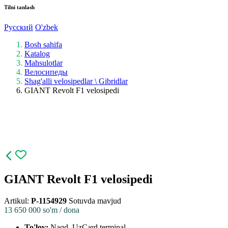
Tilni tanlash
Русский
O'zbek
Bosh sahifa
Katalog
Mahsulotlar
Велосипеды
Shag'alli velosipedlar \ Gibridlar
GIANT Revolt F1 velosipedi
GIANT Revolt F1 velosipedi
Artikul:
P-1154929
Sotuvda mavjud
13 650 000
so'm / dona
To'lov:
Naqd, UzCard terminal