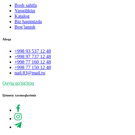
Bosh sahifa
Yangiliklar
Katalog
Biz haqimizda
Bog`lanish
Aloqa
+998 93 537 12 48
+998 97 737 12 48
+998 77 160 12 48
+998 77 150 12 48
nail.83@mail.ru
Qayta qo'ng'iroq
Ijtimoiy tarmoqlarimiz