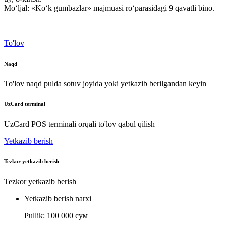
Mo‘ljal: «Ko‘k gumbazlar» majmuasi ro‘parasidagi 9 qavatli bino.
To'lov
Naqd
To'lov naqd pulda sotuv joyida yoki yetkazib berilgandan keyin
UzCard terminal
UzCard POS terminali orqali to'lov qabul qilish
Yetkazib berish
Tezkor yetkazib berish
Tezkor yetkazib berish
Yetkazib berish narxi
Pullik:
100 000 сум