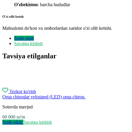
O'zbekiston
: barcha hududlar
O'zi olib ketish
Mahsulotni do'kon va omborlardan xaridor o'zi olib ketishi.
Sotib olish
Savatga kiritish
Tavsiya etilganlar
Tezkor ko'rish
Orqa chiroqlar velosiped (LED) orqa chiroq.
Sotuvda mavjud
60 000
so'm
Sotib olish
Savatga kiritish