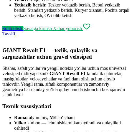
Yetkazib berish:
Tezkor yetkazib berish, Bepul yetkazib
berish, Standart yetkazib berish, Kuryer xizmati, Pochta orqali
yetkazib berish, O'zi olib ketish
Sotib olish
Savatga kiritish
Xabar yuborish
Tavsifi
GIANT Revolt F1 — tezlik, qulaylik va
sarguzashtlar uchun gravel velosiped
Shahar, asfalt yo‘llar va yengil notekis yo‘llar uchun mos universal
velosiped qidiryapsizmi?
GIANT Revolt F1
kundalik qatnovlar,
mashg‘ulotlar, velosayohatlar va faol dam olish uchun ajoyib
tanlovdir. Yengil rama, sifatli komponentlar va zamonaviy
geometriya har qanday yo‘lda qulay hamda ishonchli boshqaruvni
ta'minlaydi.
Texnik xususiyatlari
Rama:
alyuminiy,
M/L
o‘lcham
Vilka:
karbon — tebranishlarni kamaytiradi va qulaylikni
oshiradi