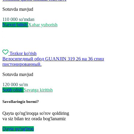
Sotuvda mavjud
110 000
so'm
dan
Narxni bilish
Xabar yuborish
Tezkor ko'rish
Велосипедный обод GUANJIN 319 26 на 36 спиц
пистонированный.
Sotuvda mavjud
120 000
so'm
Sotib olish
Savatga kiritish
Savollaringiz bormi?
Qayta qo'ng'iroqqa so'rov qoldiring
va siz bilan tez orada bog'lanamiz
Qayta qo'ng'iroq