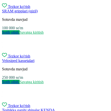
Tezkor ko'rish
SRAM gripplari (qizil)
Sotuvda mavjud
100 000
so'm
Sotib olish
Savatga kiritish
Tezkor ko'rish
Velosiped kassetalari
Sotuvda mavjud
250 000
so'm
Sotib olish
Savatga kiritish
Tezkor ko'rish
Teshikka qarshi shinalar KENDA