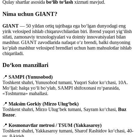
Qulay shartlar asosida
bo‘lib to‘lash
xizmati mavjud.
Nima uchun GIANT?
GIANT
— 50 yildan ortiq tajribaga ega bo‘lgan dunyodagi eng
yirik velosiped ishlab chiqaruvchilardan biri. Brend yuqori yig‘ilish
sifati, zamonaviy texnologiyalari va doimiy innovatsiyalari bilan
mashhur. GIANT zavodlarida nafaqat o‘z brendi, balki dunyoning
ko‘plab mashhur velosiped brendlari uchun ham mahsulotlar ishlab
chiqariladi.
Do‘kon manzillari
📍
SAMPI (Yunusobod)
Toshkent shahri, Yunusobod tumani, Yuqori Salor ko‘chasi, 10A.
Mo‘ljal: halqa yo‘li bo‘ylab, SAMPI shifoxonasi ro‘parasida,
«Toshturma» mahallasi.
📍
Maksim Gorkiy (Mirzo Ulug‘bek)
Toshkent shahri, Mirzo Ulug‘bek tumani, Sayram ko‘chasi,
Buz
Bozor
.
📍
Kosmonavtlar metrosi / TSUM (Yakkasaroy)
Toshkent shahri, Yakkasaroy tumani, Sharof Rashidov ko‘chasi, 40-
uy, 8-kirish.