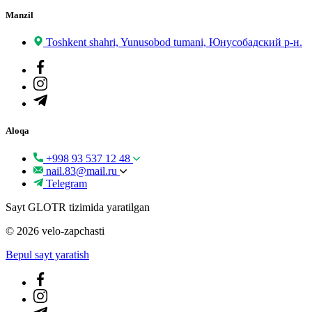
Manzil
Toshkent shahri, Yunusobod tumani, Юнусобадский р-н.
Aloqa
+998 93 537 12 48
nail.83@mail.ru
Telegram
Sayt GLOTR tizimida yaratilgan
© 2026 velo-zapchasti
Bepul sayt yaratish