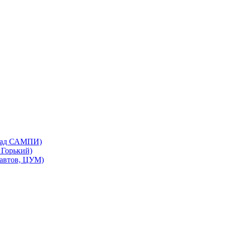
бад САМПИ)
Горький)
автов, ЦУМ)