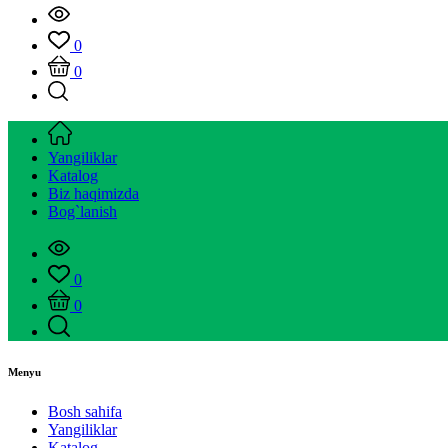
0
0
Yangiliklar
Katalog
Biz haqimizda
Bog`lanish
0
0
Menyu
Bosh sahifa
Yangiliklar
Katalog