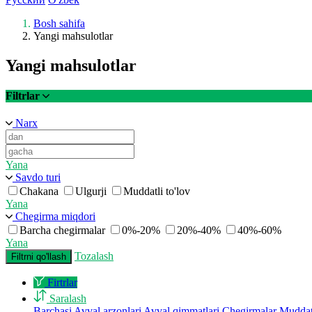
Bosh sahifa
Yangi mahsulotlar
Yangi mahsulotlar
Filtrlar
Narx
Yana
Savdo turi
Chakana
Ulgurji
Muddatli to'lov
Yana
Chegirma miqdori
Barcha chegirmalar
0%-20%
20%-40%
40%-60%
Yana
Tozalash
Filtrni qo'llash
Firtrlar
Saralash
Barchasi
Avval arzonlari
Avval qimmatlari
Chegirmalar
Muddatl