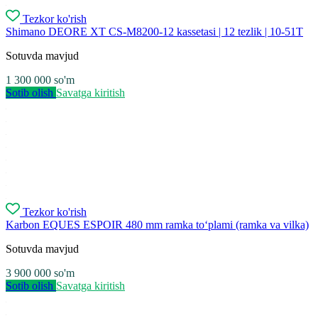
Tezkor ko'rish
Shimano DEORE XT CS-M8200-12 kassetasi | 12 tezlik | 10-51T
Sotuvda mavjud
1 300 000
so'm
Sotib olish
Savatga kiritish
Tezkor ko'rish
Karbon EQUES ESPOIR 480 mm ramka to‘plami (ramka va vilka)
Sotuvda mavjud
3 900 000
so'm
Sotib olish
Savatga kiritish