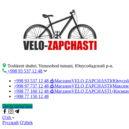
Toshkent shahri, Yunusobod tumani, Юнусобадский р-н.
+998 93 537 12 48
+998 93 537 12 48
🎪МагазинVELO ZAPCHASTI(Юнусо
+998 97 737 12 48
🎪МагазинVELO ZAPCHASTI(Максим 
+998 77 160 12 48
🎪МагазинVELO ZAPCHASTI (Космон
+998 77 150 12 48
Qayta qo'ng'iroq
O'zb
Русский
O'zbek