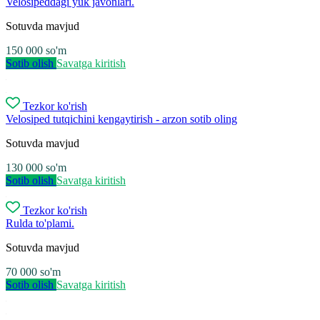
Velosipeddagi yuk javonlari.
Sotuvda mavjud
150 000
so'm
Sotib olish
Savatga kiritish
Tezkor ko'rish
Velosiped tutqichini kengaytirish - arzon sotib oling
Sotuvda mavjud
130 000
so'm
Sotib olish
Savatga kiritish
Tezkor ko'rish
Rulda to'plami.
Sotuvda mavjud
70 000
so'm
Sotib olish
Savatga kiritish