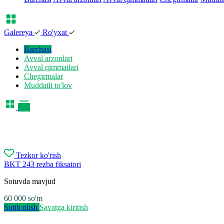
Galereya
Ro'yxat
Barchasi
Avval arzonlari
Avval qimmatlari
Chegirmalar
Muddatli to'lov
Tezkor ko'rish
BKT 243 rezba fiksatori
Sotuvda mavjud
60 000
so'm
Sotib olish
Savatga kiritish