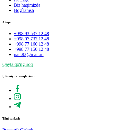
Biz haqimizda
Bog`lanish
Aloqa
+998 93 537 12 48
+998 97 737 12 48
+998 77 160 12 48
+998 77 150 12 48
nail.83@mail.ru
Qayta qo'ng'iroq
Ijtimoiy tarmoqlarimiz
Tilni tanlash
Русский
O'zbek