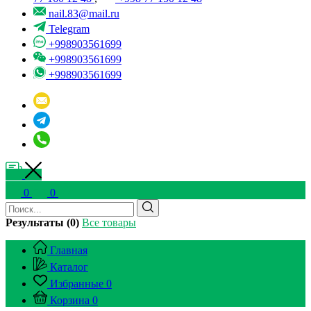
nail.83@mail.ru
Telegram
+998903561699
+998903561699
+998903561699
0
0
Результаты (0)
Все товары
Главная
Каталог
Избранные
0
Корзина
0