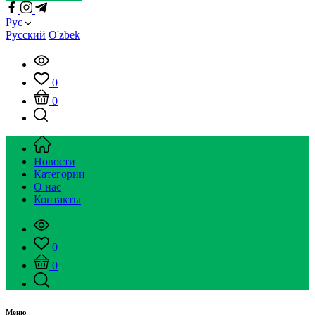
Рус
Русский
O'zbek
0
0
Новости
Категории
О нас
Контакты
0
0
Меню