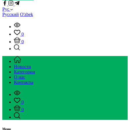
Рус
Русский
O'zbek
0
0
Новости
Категории
О нас
Контакты
0
0
Меню