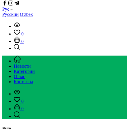
Рус
Русский
O'zbek
0
0
Новости
Категории
О нас
Контакты
0
0
Меню