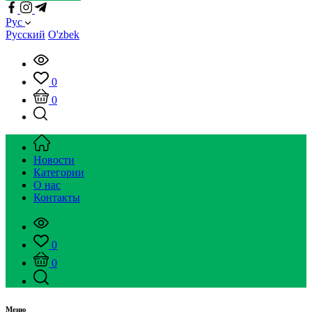
Рус
Русский
O'zbek
0
0
Новости
Категории
О нас
Контакты
0
0
Меню