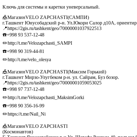
Ключь для системы и каретки уневерсальный.
🎪МагазинVELO ZAPCHASTI(САМПИ)
г.Ташкент Юнусобадский р-н. Ул.Юкори Салор д10А, ориенти
📍https://2gis.ru/tashkent/geo/70000001037922513
☎️+998 93 537-12-48
✏️http://t.me/Velozapchasti_SAMPI
☎️+998 90 319-44-81
✏️http://t.me/velo_olesya
🎪МагазинVELO ZAPCHASTI(Максим Горький)
г.Ташкент Мирзо-Улугбеком р-н. ул. Сайрам, Буз бозор.
📍https://2gis.ru/tashkent/geo/70000001059053025
☎️+998 97 737-12-48
✏️http://t.me/Velozapchasti_MaksimGorki
☎️+998 90 356-16-99
✏️https://t.me/Nail_Ni
🎪МагазинVELO ZAPCHASTI
(Космонавтов)