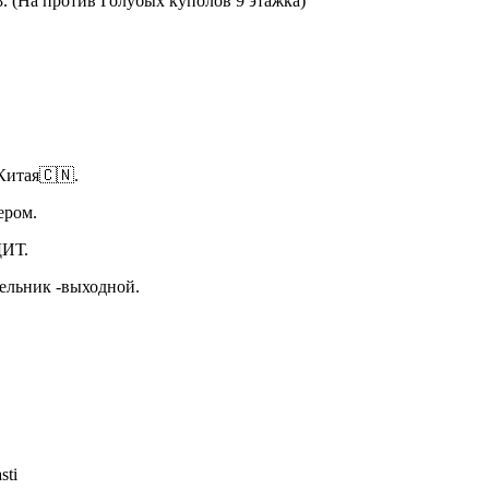
8. (На против Голубых куполов 9 этажка)
Китая🇨🇳.
ьером.
ИТ.
дельник -выходной.
sti