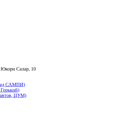
 Юкори Салар, 10
бад САМПИ)
Горький)
автов, ЦУМ)