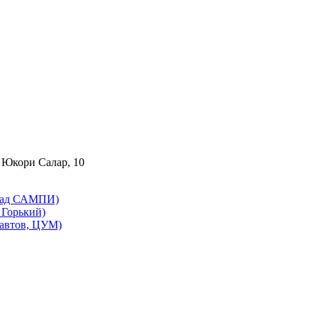
 Юкори Салар, 10
бад САМПИ)
Горький)
автов, ЦУМ)