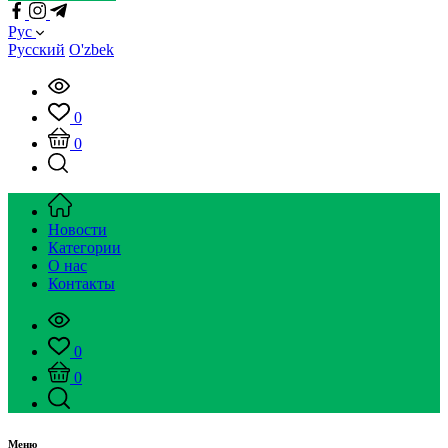
Рус
Русский
O'zbek
0
0
Новости
Категории
О нас
Контакты
0
0
Меню