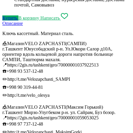
почтой, Самовывоз
Купить
В корзину
Написать
Описание
Ключь кассетный. Материал сталь.
🎪МагазинVELO ZAPCHASTI(САМПИ)
г.Ташкент Юнусобадский р-н. Ул.Юкори Салор д10А,
ориентир вдоль кольцевой дороги напротив больнице
САМПИ, Таштюрма махаля.
📍https://2gis.ru/tashkent/geo/70000001037922513
☎️+998 93 537-12-48
✏️http://t.me/Velozapchasti_SAMPI
☎️+998 90 319-44-81
✏️http://t.me/velo_olesya
🎪МагазинVELO ZAPCHASTI(Максим Горький)
г.Ташкент Мирзо-Улугбеком р-н. ул. Сайрам, Буз бозор.
📍https://2gis.ru/tashkent/geo/70000001059053025
☎️+998 97 737-12-48
✏️http://t.me/Velozapchasti_MaksimGorki