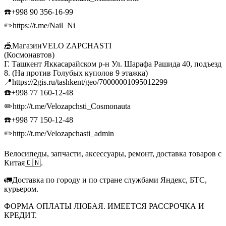
☎️+998 90 356-16-99
✏️https://t.me/Nail_Ni
🎪МагазинVELO ZAPCHASTI
(Космонавтов)
Г. Ташкент Яккасарайском р-н Ул. Шарафа Рашида 40, подъезд
8. (На против Голубых куполов 9 этажка)
📍https://2gis.ru/tashkent/geo/70000001095012299
☎️+998 77 160-12-48
✏️http://t.me/Velozapchsti_Cosmonauta
☎️+998 77 150-12-48
✏️http://t.me/Velozapchasti_admin
Велосипеды, запчасти, аксессуары, ремонт, доставка товаров с
Китая🇨🇳.
🚛Доставка по городу и по стране службами Яндекс, БТС,
курьером.
ФОРМА ОПЛАТЫ ЛЮБАЯ. ИМЕЕТСЯ РАССРОЧКА И
КРЕДИТ.