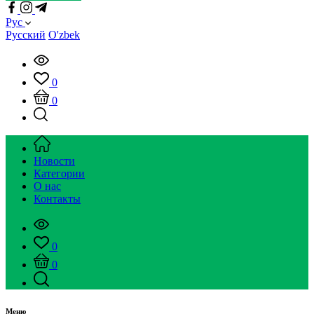
Рус
Русский
O'zbek
0
0
Новости
Категории
О нас
Контакты
0
0
Меню