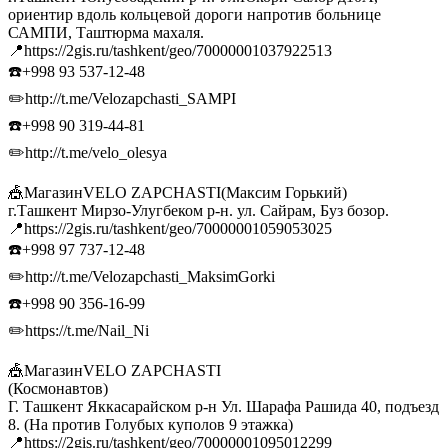
ориентир вдоль кольцевой дороги напротив больнице
САМПИ, Таштюрма махаля.
📍https://2gis.ru/tashkent/geo/70000001037922513
☎️+998 93 537-12-48
✏️http://t.me/Velozapchasti_SAMPI
☎️+998 90 319-44-81
✏️http://t.me/velo_olesya
🎪МагазинVELO ZAPCHASTI(Максим Горький)
г.Ташкент Мирзо-Улугбеком р-н. ул. Сайрам, Буз бозор.
📍https://2gis.ru/tashkent/geo/70000001059053025
☎️+998 97 737-12-48
✏️http://t.me/Velozapchasti_MaksimGorki
☎️+998 90 356-16-99
✏️https://t.me/Nail_Ni
🎪МагазинVELO ZAPCHASTI
(Космонавтов)
Г. Ташкент Яккасарайском р-н Ул. Шарафа Рашида 40, подъезд
8. (На против Голубых куполов 9 этажка)
📍https://2gis.ru/tashkent/geo/70000001095012299