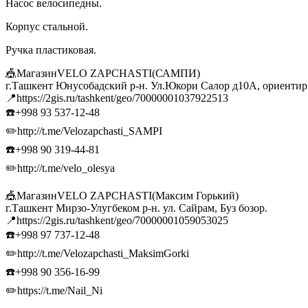
Насос велосипедны.
Корпус стальной.
Ручка пластиковая.
🎪МагазинVELO ZAPCHASTI(САМПИ)
г.Ташкент Юнусобадский р-н. Ул.Юкори Салор д10А, ориенти
📍https://2gis.ru/tashkent/geo/70000001037922513
☎️+998 93 537-12-48
✏️http://t.me/Velozapchasti_SAMPI
☎️+998 90 319-44-81
✏️http://t.me/velo_olesya
🎪МагазинVELO ZAPCHASTI(Максим Горький)
г.Ташкент Мирзо-Улугбеком р-н. ул. Сайрам, Буз бозор.
📍https://2gis.ru/tashkent/geo/70000001059053025
☎️+998 97 737-12-48
✏️http://t.me/Velozapchasti_MaksimGorki
☎️+998 90 356-16-99
✏️https://t.me/Nail_Ni