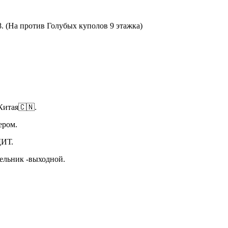
8. (На против Голубых куполов 9 этажка)
Китая🇨🇳.
ьером.
ИТ.
дельник -выходной.