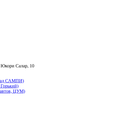
 Юкори Салар, 10
бад САМПИ)
Горький)
автов, ЦУМ)