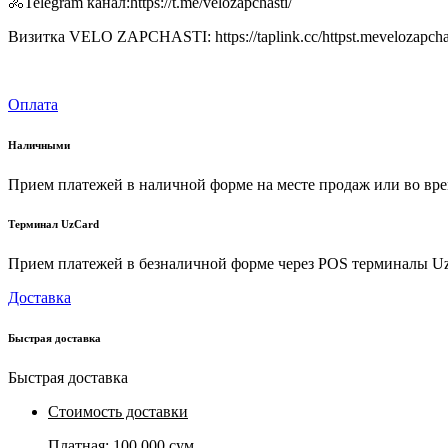
🚴Telegram канал:https://t.me/velozapchasti/
Визитка VELO ZAPCHASTI: https://taplink.cc/httpst.mevelozapcha
Оплата
Наличными
Прием платежей в наличной форме на месте продаж или во вре
Терминал UzCard
Прием платежей в безналичной форме через POS терминалы U
Доставка
Быстрая доставка
Быстрая доставка
Стоимость доставки
Платная:
100 000 сум