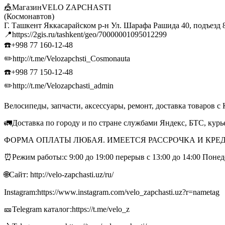
🎪МагазинVELO ZAPCHASTI
(Космонавтов)
Г. Ташкент Яккасарайском р-н Ул. Шарафа Рашида 40, подъезд 
📍https://2gis.ru/tashkent/geo/70000001095012299
☎️+998 77 160-12-48
✏️http://t.me/Velozapchsti_Cosmonauta
☎️+998 77 150-12-48
✏️http://t.me/Velozapchasti_admin
Велосипеды, запчасти, аксессуары, ремонт, доставка товаров с 
🚛Доставка по городу и по стране службами Яндекс, БТС, кур
ФОРМА ОПЛАТЫ ЛЮБАЯ. ИМЕЕТСЯ РАССРОЧКА И КРЕД
⏰Режим работы:с 9:00 до 19:00 перерыв с 13:00 до 14:00 Поне
🌐Сайт: http://velo-zapchasti.uz/ru/
Instagram:https://www.instagram.com/velo_zapchasti.uz?r=nametag
🎫Telegram каталог:https://t.me/velo_z