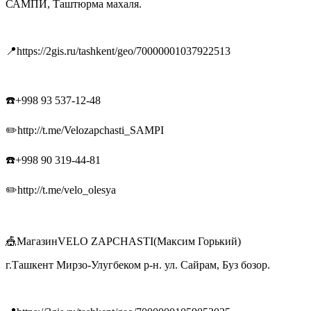
САМПИ, Таштюрма махаля.
📍https://2gis.ru/tashkent/geo/70000001037922513
☎️+998 93 537-12-48
✏️http://t.me/Velozapchasti_SAMPI
☎️+998 90 319-44-81
✏️http://t.me/velo_olesya
🎪МагазинVELO ZAPCHASTI(Максим Горький)
г.Ташкент Мирзо-Улугбеком р-н. ул. Сайрам, Буз бозор.