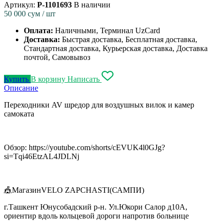
Артикул:
P-1101693
В наличии
50 000
сум / шт
Оплата:
Наличными, Терминал UzCard
Доставка:
Быстрая доставка, Бесплатная доставка,
Стандартная доставка, Курьерская доставка, Доставка
почтой, Самовывоз
Купить
В корзину
Написать
Описание
Переходники AV шредор для воздушных вилок и камер
самоката
Обзор: https://youtube.com/shorts/cEVUK4l0GJg?
si=Tqi46EtzAL4JDLNj
🎪МагазинVELO ZAPCHASTI(САМПИ)
г.Ташкент Юнусобадский р-н. Ул.Юкори Салор д10А,
ориентир вдоль кольцевой дороги напротив больнице