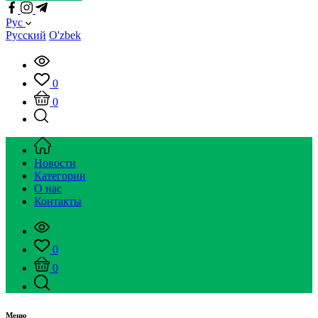
Рус
Русский
O'zbek
0
0
Новости
Категории
О нас
Контакты
0
0
Меню