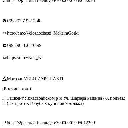
📍https://2gis.ru/tashkent/geo/70000001059053025
☎️+998 97 737-12-48
✏️http://t.me/Velozapchasti_MaksimGorki
☎️+998 90 356-16-99
✏️https://t.me/Nail_Ni
🎪МагазинVELO ZAPCHASTI
(Космонавтов)
Г. Ташкент Яккасарайском р-н Ул. Шарафа Рашида 40, подъезд
8. (На против Голубых куполов 9 этажка)
📍https://2gis.ru/tashkent/geo/70000001095012299