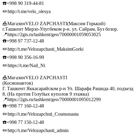
☎️+998 90 319-44-81
✏️http://t.me/velo_olesya
🎪МагазинVELO ZAPCHASTI(Максим Горький)
г.Ташкент Мирзо-Улугбеком р-н. ул. Сайрам, Буз бозор.
📍https://2gis.ru/tashkent/geo/70000001059053025
☎️+998 97 737-12-48
✏️http://t.me/Velozapchasti_MaksimGorki
☎️+998 90 356-16-99
✏️https://t.me/Nail_Ni
🎪МагазинVELO ZAPCHASTI
(Космонавтов)
Г. Ташкент Яккасарайском р-н Ул. Шарафа Рашида 40, подъезд
8. (На против Голубых куполов 9 этажка)
📍https://2gis.ru/tashkent/geo/70000001095012299
☎️+998 77 160-12-48
✏️http://t.me/Velozapchsti_Cosmonauta
☎️+998 77 150-12-48
✏️http://t.me/Velozapchasti_admin