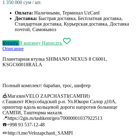
1 350 000
сум / шт.
Оплата:
Наличными, Терминал UzCard
Доставка:
Быстрая доставка, Бесплатная доставка,
Стандартная доставка, Курьерская доставка, Доставка
почтой, Самовывоз
Купить
В корзину
Написать
Описание
Планетарная втулка SHIMANO NEXUS 8 C6001,
KSGC60018RALA
Полный комплект: барабан, трос, шифтер
🎪МагазинVELO ZAPCHASTI(САМПИ)
г.Ташкент Юнусобадский р-н. Ул.Юкори Салор д10А,
ориентир вдоль кольцевой дороги напротив больнице
САМПИ, Таштюрма махаля.
📍https://2gis.ru/tashkent/geo/70000001037922513
☎️+998 93 537-12-48
✏️http://t.me/Velozapchasti_SAMPI