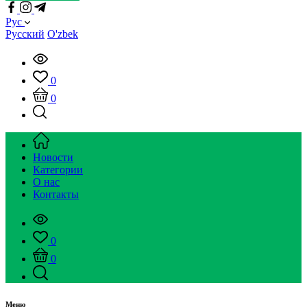
Рус
Русский
O'zbek
0
0
Новости
Категории
О нас
Контакты
0
0
Меню