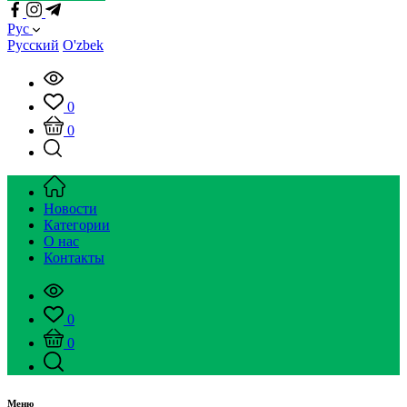
Рус
Русский
O'zbek
0
0
Новости
Категории
О нас
Контакты
0
0
Меню