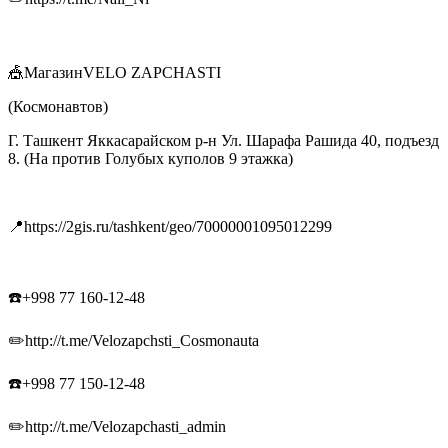
🎪МагазинVELO ZAPCHASTI
(Космонавтов)
Г. Ташкент Яккасарайском р-н Ул. Шарафа Рашида 40, подъезд
8. (На против Голубых куполов 9 этажка)
📍https://2gis.ru/tashkent/geo/70000001095012299
☎️+998 77 160-12-48
✏️http://t.me/Velozapchsti_Cosmonauta
☎️+998 77 150-12-48
✏️http://t.me/Velozapchasti_admin