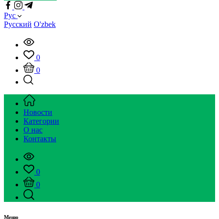
Рус
Русский
O'zbek
0
0
Новости
Категории
О нас
Контакты
0
0
Меню