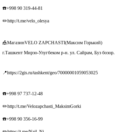
☎️+998 90 319-44-81
✏️http://t.me/velo_olesya
🎪МагазинVELO ZAPCHASTI(Максим Горький)
г.Ташкент Мирзо-Улугбеком р-н. ул. Сайрам, Буз бозор.
📍https://2gis.ru/tashkent/geo/70000001059053025
☎️+998 97 737-12-48
✏️http://t.me/Velozapchasti_MaksimGorki
☎️+998 90 356-16-99
✏️https://t.me/Nail_Ni