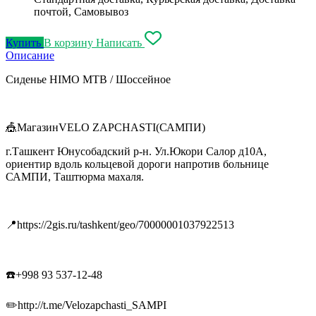
почтой, Самовывоз
Купить
В корзину
Написать
Описание
Сиденье HIMO МТB / Шоссейное
🎪МагазинVELO ZAPCHASTI(САМПИ)
г.Ташкент Юнусобадский р-н. Ул.Юкори Салор д10А,
ориентир вдоль кольцевой дороги напротив больнице
САМПИ, Таштюрма махаля.
📍https://2gis.ru/tashkent/geo/70000001037922513
☎️+998 93 537-12-48
✏️http://t.me/Velozapchasti_SAMPI