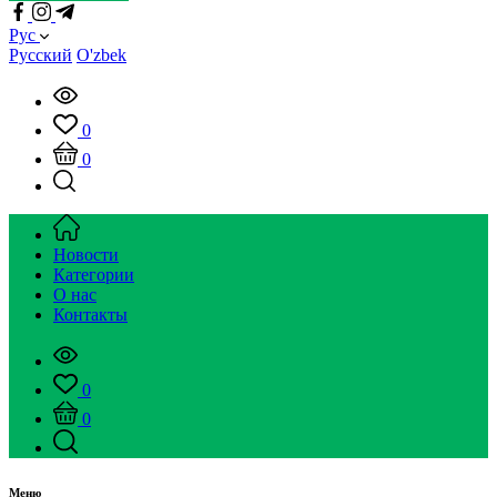
Рус
Русский
O'zbek
0
0
Новости
Категории
О нас
Контакты
0
0
Меню