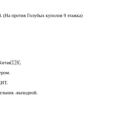
8. (На против Голубых куполов 9 этажка)
Китая🇨🇳.
ьером.
ИТ.
дельник -выходной.