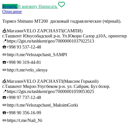
Купить
В корзину
Написать
Описание
Тормоз Shimano MT200 дисковый гидравлические (чёрный).
🎪МагазинVELO ZAPCHASTI(САМПИ)
г.Ташкент Юнусобадский р-н. Ул.Юкори Салор д10А, ориенти
📍https://2gis.ru/tashkent/geo/70000001037922513
☎️+998 93 537-12-48
✏️http://t.me/Velozapchasti_SAMPI
☎️+998 90 319-44-81
✏️http://t.me/velo_olesya
🎪МагазинVELO ZAPCHASTI(Максим Горький)
г.Ташкент Мирзо-Улугбеком р-н. ул. Сайрам, Буз бозор.
📍https://2gis.ru/tashkent/geo/70000001059053025
☎️+998 97 737-12-48
✏️http://t.me/Velozapchasti_MaksimGorki
☎️+998 90 356-16-99
✏️https://t.me/Nail_Ni