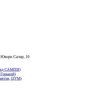
 Юкори Салар, 10
бад САМПИ)
Горький)
автов, ЦУМ)