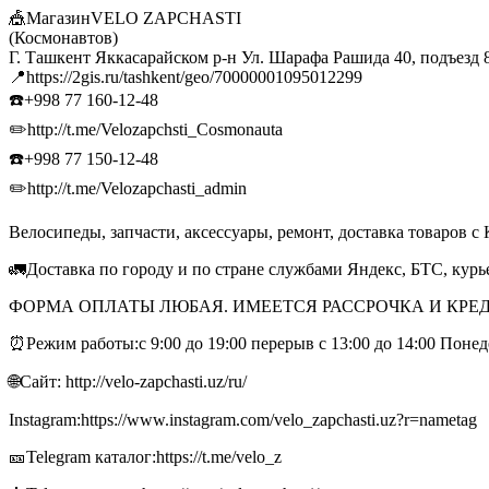
🎪МагазинVELO ZAPCHASTI
(Космонавтов)
Г. Ташкент Яккасарайском р-н Ул. Шарафа Рашида 40, подъезд 
📍https://2gis.ru/tashkent/geo/70000001095012299
☎️+998 77 160-12-48
✏️http://t.me/Velozapchsti_Cosmonauta
☎️+998 77 150-12-48
✏️http://t.me/Velozapchasti_admin
Велосипеды, запчасти, аксессуары, ремонт, доставка товаров с 
🚛Доставка по городу и по стране службами Яндекс, БТС, кур
ФОРМА ОПЛАТЫ ЛЮБАЯ. ИМЕЕТСЯ РАССРОЧКА И КРЕД
⏰Режим работы:с 9:00 до 19:00 перерыв с 13:00 до 14:00 Поне
🌐Сайт: http://velo-zapchasti.uz/ru/
Instagram:https://www.instagram.com/velo_zapchasti.uz?r=nametag
🎫Telegram каталог:https://t.me/velo_z