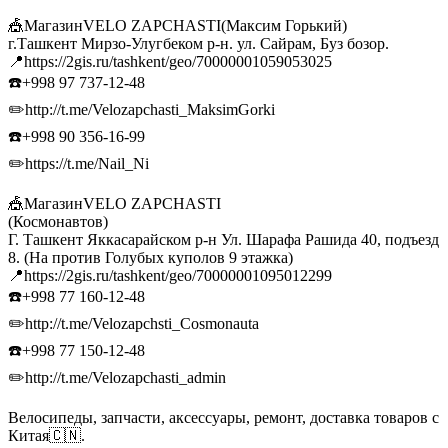
🎪МагазинVELO ZAPCHASTI(Максим Горький)
г.Ташкент Мирзо-Улугбеком р-н. ул. Сайрам, Буз бозор.
📍https://2gis.ru/tashkent/geo/70000001059053025
☎️+998 97 737-12-48
✏️http://t.me/Velozapchasti_MaksimGorki
☎️+998 90 356-16-99
✏️https://t.me/Nail_Ni
🎪МагазинVELO ZAPCHASTI
(Космонавтов)
Г. Ташкент Яккасарайском р-н Ул. Шарафа Рашида 40, подъезд
8. (На против Голубых куполов 9 этажка)
📍https://2gis.ru/tashkent/geo/70000001095012299
☎️+998 77 160-12-48
✏️http://t.me/Velozapchsti_Cosmonauta
☎️+998 77 150-12-48
✏️http://t.me/Velozapchasti_admin
Велосипеды, запчасти, аксессуары, ремонт, доставка товаров с
Китая🇨🇳.