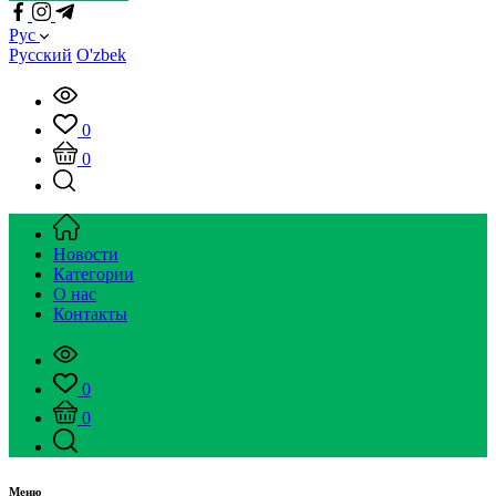
Рус
Русский
O'zbek
0
0
Новости
Категории
О нас
Контакты
0
0
Меню