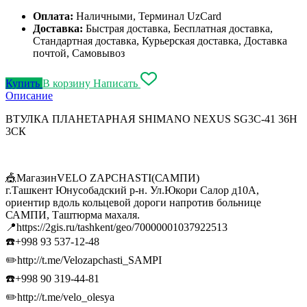
Оплата:
Наличными, Терминал UzCard
Доставка:
Быстрая доставка, Бесплатная доставка,
Стандартная доставка, Курьерская доставка, Доставка
почтой, Самовывоз
Купить
В корзину
Написать
Описание
ВТУЛКА ПЛАНЕТАРНАЯ SHIMANO NEXUS SG3C-41 36H
3CК
🎪МагазинVELO ZAPCHASTI(САМПИ)
г.Ташкент Юнусобадский р-н. Ул.Юкори Салор д10А,
ориентир вдоль кольцевой дороги напротив больнице
САМПИ, Таштюрма махаля.
📍https://2gis.ru/tashkent/geo/70000001037922513
☎️+998 93 537-12-48
✏️http://t.me/Velozapchasti_SAMPI
☎️+998 90 319-44-81
✏️http://t.me/velo_olesya