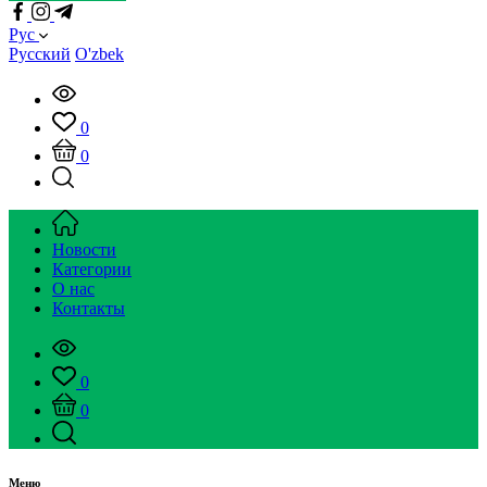
Рус
Русский
O'zbek
0
0
Новости
Категории
О нас
Контакты
0
0
Меню