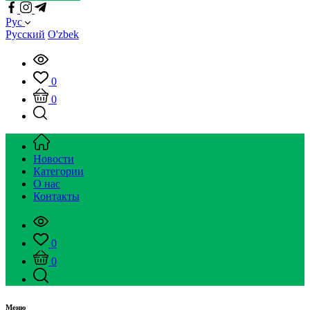
Рус
Русский
O'zbek
0
0
Новости
Категории
О нас
Контакты
0
0
Меню