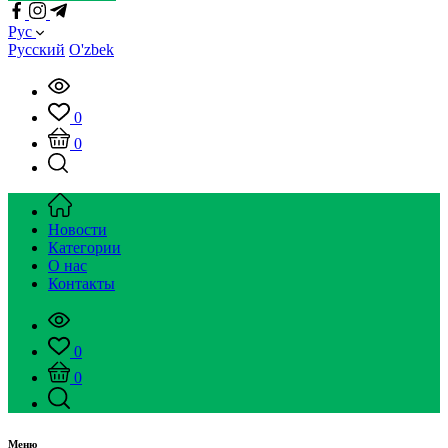
Рус
Русский
O'zbek
0
0
Новости
Категории
О нас
Контакты
0
0
Меню