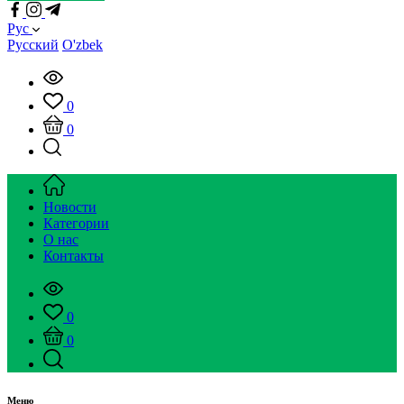
Рус
Русский
O'zbek
0
0
Новости
Категории
О нас
Контакты
0
0
Меню