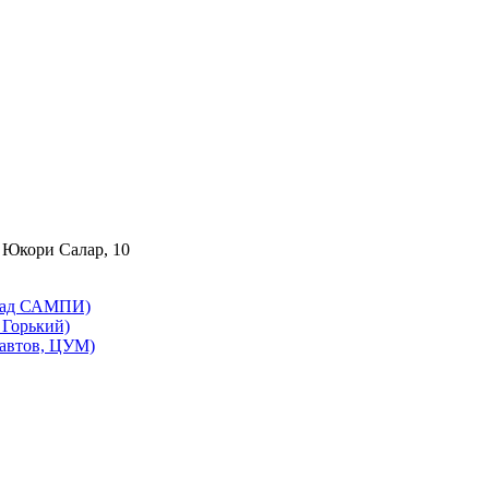
 Юкори Салар, 10
бад САМПИ)
Горький)
автов, ЦУМ)