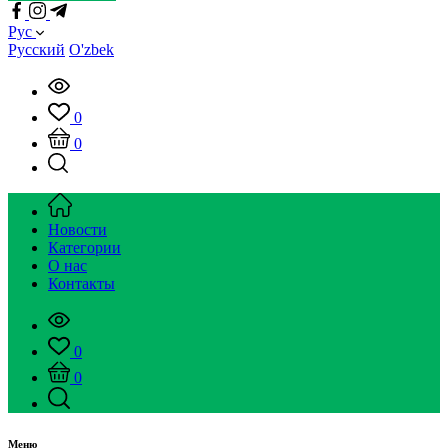
Рус
Русский
O'zbek
0
0
Новости
Категории
О нас
Контакты
0
0
Меню