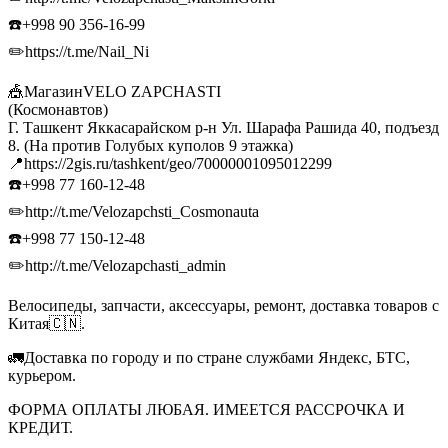
☎️+998 90 356-16-99
✏️https://t.me/Nail_Ni
🎪МагазинVELO ZAPCHASTI
(Космонавтов)
Г. Ташкент Яккасарайском р-н Ул. Шарафа Рашида 40, подъезд
8. (На против Голубых куполов 9 этажка)
📍https://2gis.ru/tashkent/geo/70000001095012299
☎️+998 77 160-12-48
✏️http://t.me/Velozapchsti_Cosmonauta
☎️+998 77 150-12-48
✏️http://t.me/Velozapchasti_admin
Велосипеды, запчасти, аксессуары, ремонт, доставка товаров с
Китая🇨🇳.
🚛Доставка по городу и по стране службами Яндекс, БТС,
курьером.
ФОРМА ОПЛАТЫ ЛЮБАЯ. ИМЕЕТСЯ РАССРОЧКА И
КРЕДИТ.