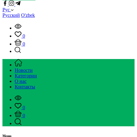
Рус
Русский
O'zbek
0
0
Новости
Категории
О нас
Контакты
0
0
Меню