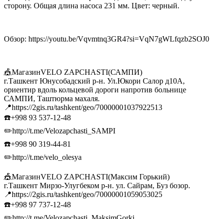
сторону. Общая длина насоса 231 мм. Цвет: черный.
Обзор: https://youtu.be/Vqvmtnq3GR4?si=VqN7gWLfqzb2SOJ0
🎪МагазинVELO ZAPCHASTI(САМПИ)
г.Ташкент Юнусобадский р-н. Ул.Юкори Салор д10А,
ориентир вдоль кольцевой дороги напротив больнице
САМПИ, Таштюрма махаля.
📍https://2gis.ru/tashkent/geo/70000001037922513
☎️+998 93 537-12-48
✏️http://t.me/Velozapchasti_SAMPI
☎️+998 90 319-44-81
✏️http://t.me/velo_olesya
🎪МагазинVELO ZAPCHASTI(Максим Горький)
г.Ташкент Мирзо-Улугбеком р-н. ул. Сайрам, Буз бозор.
📍https://2gis.ru/tashkent/geo/70000001059053025
☎️+998 97 737-12-48
✏️http://t.me/Velozapchasti_MaksimGorki