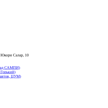
 Юкори Салар, 10
бад САМПИ)
Горький)
автов, ЦУМ)