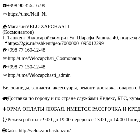
☎️+998 90 356-16-99
✏️https://t.me/Nail_Ni
🎪МагазинVELO ZAPCHASTI
(Космонавтов)
Г. Ташкент Яккасарайском р-н Ул. Шарафа Рашида 40, подъезд 
📍https://2gis.ru/tashkent/geo/70000001095012299
☎️+998 77 160-12-48
✏️http://t.me/Velozapchsti_Cosmonauta
☎️+998 77 150-12-48
✏️http://t.me/Velozapchasti_admin
Велосипеды, запчасти, аксессуары, ремонт, доставка товаров с 
🚛Доставка по городу и по стране службами Яндекс, БТС, кур
ФОРМА ОПЛАТЫ ЛЮБАЯ. ИМЕЕТСЯ РАССРОЧКА И КРЕД
⏰Режим работы:с 9:00 до 19:00 перерыв с 13:00 до 14:00 Поне
🌐Сайт: http://velo-zapchasti.uz/ru/