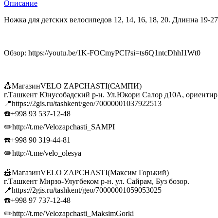
Описание
Ножка для детских велосипедов 12, 14, 16, 18, 20. Длинна 19-2
Обзор: https://youtu.be/1K-FOCmyPCI?si=ts6Q1ntcDhhI1Wt0
🎪МагазинVELO ZAPCHASTI(САМПИ)
г.Ташкент Юнусобадский р-н. Ул.Юкори Салор д10А, ориенти
📍https://2gis.ru/tashkent/geo/70000001037922513
☎️+998 93 537-12-48
✏️http://t.me/Velozapchasti_SAMPI
☎️+998 90 319-44-81
✏️http://t.me/velo_olesya
🎪МагазинVELO ZAPCHASTI(Максим Горький)
г.Ташкент Мирзо-Улугбеком р-н. ул. Сайрам, Буз бозор.
📍https://2gis.ru/tashkent/geo/70000001059053025
☎️+998 97 737-12-48
✏️http://t.me/Velozapchasti_MaksimGorki