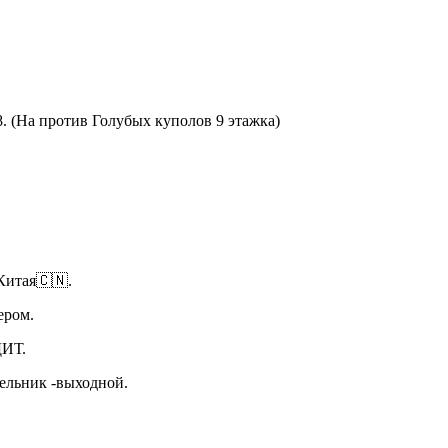
8. (На против Голубых куполов 9 этажка)
Китая🇨🇳.
ьером.
ИТ.
дельник -выходной.