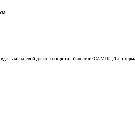
7см
р вдоль кольцевой дороги напротив больнице САМПИ, Таштюрма