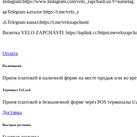
Instagram:https://www.instagram.com/velo_zapchasti.uz?r=nametag
🎫Telegram каталог:https://t.me/velo_z
🚴Telegram канал:https://t.me/velozapchasti/
Визитка VELO ZAPCHASTI: https://taplink.cc/httpst.mevelozapcha
Оплата
Наличными
Прием платежей в наличной форме на месте продаж или во вре
Терминал UzCard
Прием платежей в безналичной форме через POS терминалы U
Доставка
Быстрая доставка
Быстрая доставка