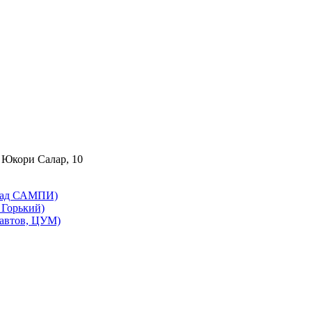
 Юкори Салар, 10
бад САМПИ)
Горький)
автов, ЦУМ)