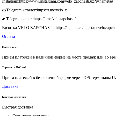
Instagram:https://www.instagram.com/velo_zapchasti.uz?r=nametag
🎫Telegram каталог:https://t.me/velo_z
🚴Telegram канал:https://t.me/velozapchasti/
Визитка VELO ZAPCHASTI: https://taplink.cc/httpst.mevelozapcha
Оплата
Наличными
Прием платежей в наличной форме на месте продаж или во вре
Терминал UzCard
Прием платежей в безналичной форме через POS терминалы U
Доставка
Быстрая доставка
Быстрая доставка
Стоимость доставки