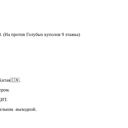
8. (На против Голубых куполов 9 этажка)
Китая🇨🇳.
ьером.
ИТ.
дельник -выходной.