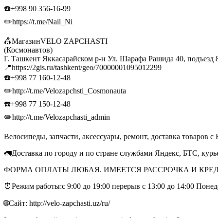
☎️+998 90 356-16-99
✏️https://t.me/Nail_Ni
🎪МагазинVELO ZAPCHASTI
(Космонавтов)
Г. Ташкент Яккасарайском р-н Ул. Шарафа Рашида 40, подъезд 
📍https://2gis.ru/tashkent/geo/70000001095012299
☎️+998 77 160-12-48
✏️http://t.me/Velozapchsti_Cosmonauta
☎️+998 77 150-12-48
✏️http://t.me/Velozapchasti_admin
Велосипеды, запчасти, аксессуары, ремонт, доставка товаров с 
🚛Доставка по городу и по стране службами Яндекс, БТС, кур
ФОРМА ОПЛАТЫ ЛЮБАЯ. ИМЕЕТСЯ РАССРОЧКА И КРЕД
⏰Режим работы:с 9:00 до 19:00 перерыв с 13:00 до 14:00 Поне
🌐Сайт: http://velo-zapchasti.uz/ru/