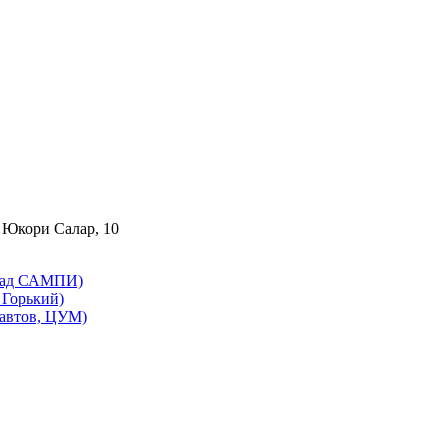
 Юкори Салар, 10
бад САМПИ)
Горький)
автов, ЦУМ)