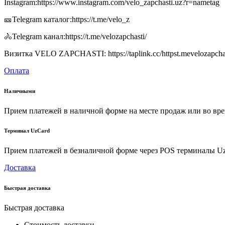
Instagram:https://www.instagram.com/velo_zapchasti.uz?r=nametag
🎫Telegram каталог:https://t.me/velo_z
🚴Telegram канал:https://t.me/velozapchasti/
Визитка VELO ZAPCHASTI: https://taplink.cc/httpst.mevelozapcha
Оплата
Наличными
Прием платежей в наличной форме на месте продаж или во вре
Терминал UzCard
Прием платежей в безналичной форме через POS терминалы U
Доставка
Быстрая доставка
Быстрая доставка
Стоимость доставки