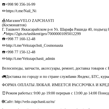
☎️+998 90 356-16-99
✏️https://t.me/Nail_Ni
🎪МагазинVELO ZAPCHASTI
(Космонавтов)
Г. Ташкент Яккасарайском р-н Ул. Шарафа Рашида 40, подъезд 
📍https://2gis.ru/tashkent/geo/70000001095012299
☎️+998 77 160-12-48
✏️http://t.me/Velozapchsti_Cosmonauta
☎️+998 77 150-12-48
✏️http://t.me/Velozapchasti_admin
Велосипеды, запчасти, аксессуары, ремонт, доставка товаров с 
🚛Доставка по городу и по стране службами Яндекс, БТС, кур
ФОРМА ОПЛАТЫ ЛЮБАЯ. ИМЕЕТСЯ РАССРОЧКА И КРЕД
⏰Режим работы:с 9:00 до 19:00 перерыв с 13:00 до 14:00 Поне
🌐Сайт: http://velo-zapchasti.uz/ru/