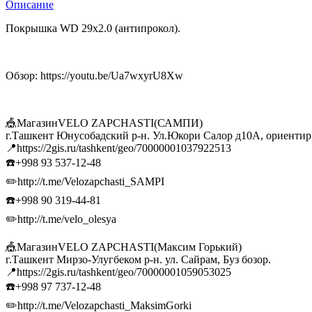
Описание
Покрышка WD 29x2.0 (антипрокол).
Обзор: https://youtu.be/Ua7wxyrU8Xw
🎪МагазинVELO ZAPCHASTI(САМПИ)
г.Ташкент Юнусобадский р-н. Ул.Юкори Салор д10А, ориенти
📍https://2gis.ru/tashkent/geo/70000001037922513
☎️+998 93 537-12-48
✏️http://t.me/Velozapchasti_SAMPI
☎️+998 90 319-44-81
✏️http://t.me/velo_olesya
🎪МагазинVELO ZAPCHASTI(Максим Горький)
г.Ташкент Мирзо-Улугбеком р-н. ул. Сайрам, Буз бозор.
📍https://2gis.ru/tashkent/geo/70000001059053025
☎️+998 97 737-12-48
✏️http://t.me/Velozapchasti_MaksimGorki