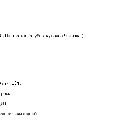
8. (На против Голубых куполов 9 этажка)
Китая🇨🇳.
ьером.
ИТ.
дельник -выходной.