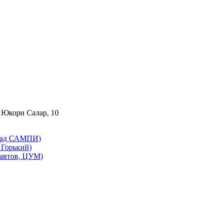
 Юкори Салар, 10
бад САМПИ)
Горький)
автов, ЦУМ)