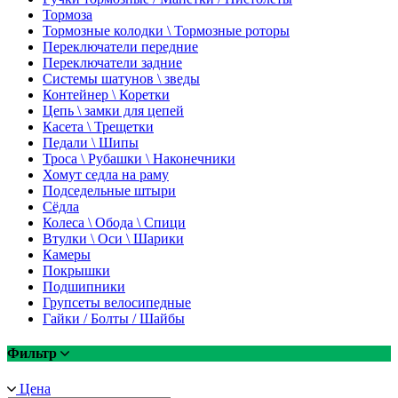
Тормоза
Тормозные колодки \ Тормозные роторы
Переключатели передние
Переключатели задние
Системы шатунов \ зведы
Контейнер \ Коретки
Цепь \ замки для цепей
Касета \ Трещетки
Педали \ Шипы
Троса \ Рубашки \ Наконечники
Хомут седла на раму
Подседельные штыри
Сёдла
Колеса \ Обода \ Спици
Втулки \ Оси \ Шарики
Камеры
Покрышки
Подшипники
Групсеты велосипедные
Гайки / Болты / Шайбы
Фильтр
Цена