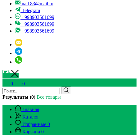
nail.83@mail.ru
Telegram
+998903561699
+998903561699
+998903561699
0
0
Результаты (0)
Все товары
Главная
Каталог
Избранные
0
Корзина
0