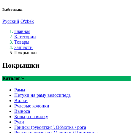
Выбор языка
Русский
O'zbek
Главная
Категории
Товары
Запчасти
Покрышки
Покрышки
Каталог
Рамы
Петухи на раму велосипеда
Вилки
Рулевые колонки
Выноса
Кольца на вилку
Рули
Грипсы (рукоятки) \ Обмотка \ рога
Ручки тормозные / Манетки / Пистолеты