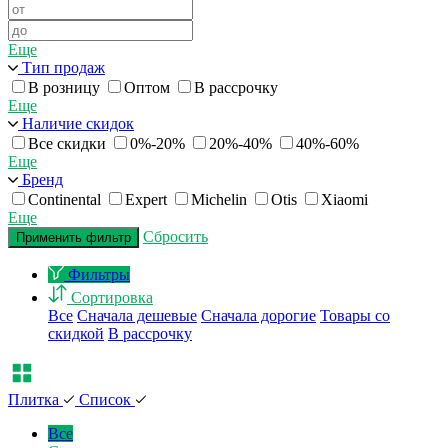
Еще
Тип продаж
В розницу
Оптом
В рассрочку
Еще
Наличие скидок
Все скидки
0%-20%
20%-40%
40%-60%
Еще
Бренд
Continental
Expert
Michelin
Otis
Xiaomi
Еще
Сбросить
Применить фильтр
Фильтры
Сортировка
Все
Сначала дешевые
Сначала дорогие
Товары со
скидкой
В рассрочку
Плитка
Список
Все