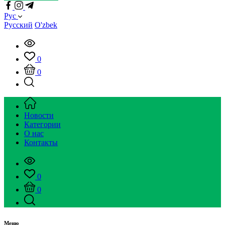
Рус
Русский
O'zbek
0
0
Новости
Категории
О нас
Контакты
0
0
Меню