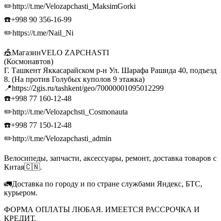
✏️http://t.me/Velozapchasti_MaksimGorki
☎️+998 90 356-16-99
✏️https://t.me/Nail_Ni
🎪МагазинVELO ZAPCHASTI
(Космонавтов)
Г. Ташкент Яккасарайском р-н Ул. Шарафа Рашида 40, подъезд
8. (На против Голубых куполов 9 этажка)
📍https://2gis.ru/tashkent/geo/70000001095012299
☎️+998 77 160-12-48
✏️http://t.me/Velozapchsti_Cosmonauta
☎️+998 77 150-12-48
✏️http://t.me/Velozapchasti_admin
Велосипеды, запчасти, аксессуары, ремонт, доставка товаров с
Китая🇨🇳.
🚛Доставка по городу и по стране службами Яндекс, БТС,
курьером.
ФОРМА ОПЛАТЫ ЛЮБАЯ. ИМЕЕТСЯ РАССРОЧКА И
КРЕДИТ.