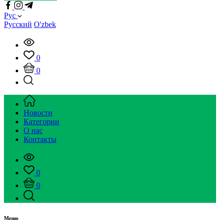
Рус
Русский
O'zbek
0
0
Новости
Категории
О нас
Контакты
0
0
Меню