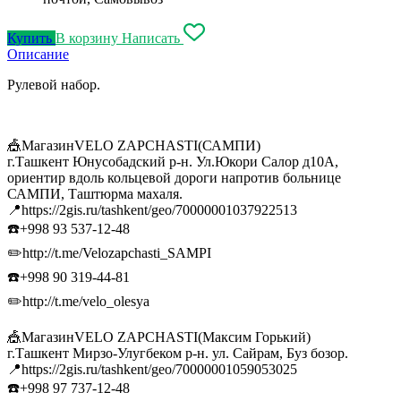
Купить
В корзину
Написать
Описание
Рулевой набор.
🎪МагазинVELO ZAPCHASTI(САМПИ)
г.Ташкент Юнусобадский р-н. Ул.Юкори Салор д10А,
ориентир вдоль кольцевой дороги напротив больнице
САМПИ, Таштюрма махаля.
📍https://2gis.ru/tashkent/geo/70000001037922513
☎️+998 93 537-12-48
✏️http://t.me/Velozapchasti_SAMPI
☎️+998 90 319-44-81
✏️http://t.me/velo_olesya
🎪МагазинVELO ZAPCHASTI(Максим Горький)
г.Ташкент Мирзо-Улугбеком р-н. ул. Сайрам, Буз бозор.
📍https://2gis.ru/tashkent/geo/70000001059053025
☎️+998 97 737-12-48