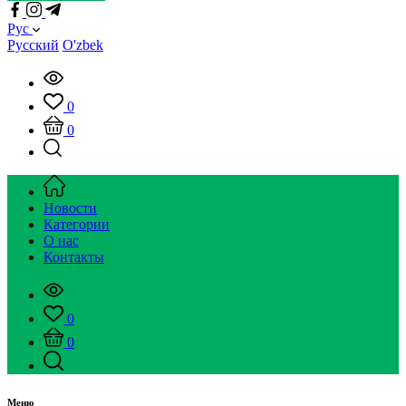
Рус
Русский
O'zbek
0
0
Новости
Категории
О нас
Контакты
0
0
Меню