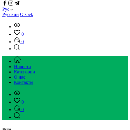
Рус
Русский
O'zbek
0
0
Новости
Категории
О нас
Контакты
0
0
Меню