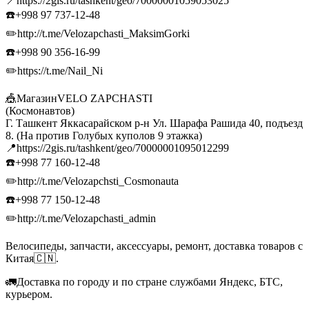
📍https://2gis.ru/tashkent/geo/70000001059053025
☎️+998 97 737-12-48
✏️http://t.me/Velozapchasti_MaksimGorki
☎️+998 90 356-16-99
✏️https://t.me/Nail_Ni
🎪МагазинVELO ZAPCHASTI
(Космонавтов)
Г. Ташкент Яккасарайском р-н Ул. Шарафа Рашида 40, подъезд
8. (На против Голубых куполов 9 этажка)
📍https://2gis.ru/tashkent/geo/70000001095012299
☎️+998 77 160-12-48
✏️http://t.me/Velozapchsti_Cosmonauta
☎️+998 77 150-12-48
✏️http://t.me/Velozapchasti_admin
Велосипеды, запчасти, аксессуары, ремонт, доставка товаров с
Китая🇨🇳.
🚛Доставка по городу и по стране службами Яндекс, БТС,
курьером.