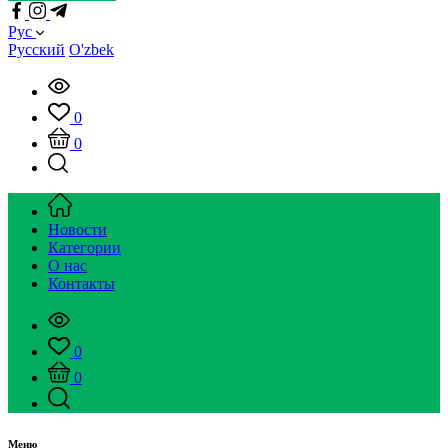
Рус
Русский
O'zbek
0
0
Новости
Категории
О нас
Контакты
0
0
Меню