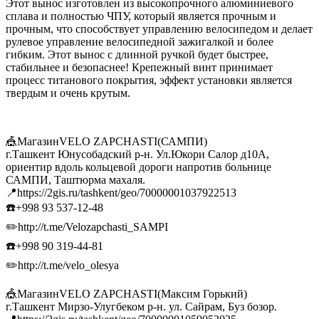
Этот вынос изготовлен из высокопрочного алюминиевого
сплава и полностью ЧПУ, который является прочным и
прочным, что способствует управлению велосипедом и делает
рулевое управление велосипедной зажигалкой и более
гибким. Этот вынос с длинной ручкой будет быстрее,
стабильнее и безопаснее! Крепежный винт принимает
процесс титанового покрытия, эффект установки является
твердым и очень крутым.
🎪МагазинVELO ZAPCHASTI(САМПИ)
г.Ташкент Юнусобадский р-н. Ул.Юкори Салор д10А,
ориентир вдоль кольцевой дороги напротив больнице
САМПИ, Таштюрма махаля.
📍https://2gis.ru/tashkent/geo/70000001037922513
☎️+998 93 537-12-48
✏️http://t.me/Velozapchasti_SAMPI
☎️+998 90 319-44-81
✏️http://t.me/velo_olesya
🎪МагазинVELO ZAPCHASTI(Максим Горький)
г.Ташкент Мирзо-Улугбеком р-н. ул. Сайрам, Буз бозор.