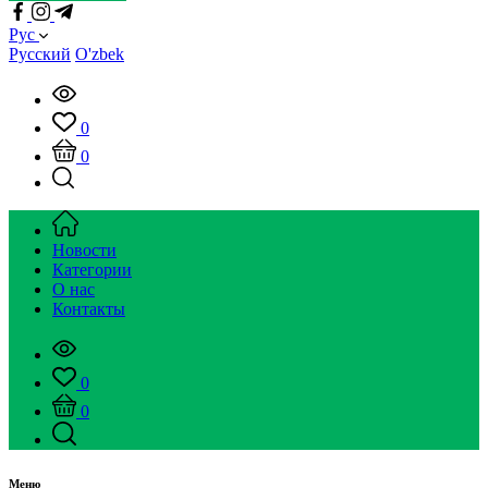
Рус
Русский
O'zbek
0
0
Новости
Категории
О нас
Контакты
0
0
Меню