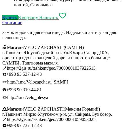
почтой, Самовывоз
Купить
В корзину
Написать
Описание
Замок кодовый для велосипеда. Надежный анти-угон для
велосипеда.
🎪МагазинVELO ZAPCHASTI(САМПИ)
г.Ташкент Юнусобадский р-н. Ул.Юкори Салор д10А,
ориентир вдоль кольцевой дороги напротив больнице
САМПИ, Таштюрма махаля.
📍https://2gis.ru/tashkent/geo/70000001037922513
☎️+998 93 537-12-48
✏️http://t.me/Velozapchasti_SAMPI
☎️+998 90 319-44-81
✏️http://t.me/velo_olesya
🎪МагазинVELO ZAPCHASTI(Максим Горький)
г.Ташкент Мирзо-Улугбеком р-н. ул. Сайрам, Буз бозор.
📍https://2gis.ru/tashkent/geo/70000001059053025
☎️+998 97 737-12-48