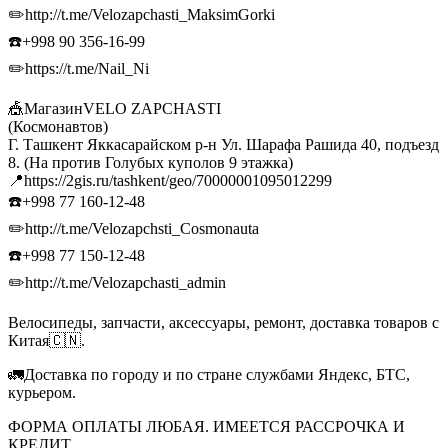
✏️http://t.me/Velozapchasti_MaksimGorki
☎️+998 90 356-16-99
✏️https://t.me/Nail_Ni
🎪МагазинVELO ZAPCHASTI
(Космонавтов)
Г. Ташкент Яккасарайском р-н Ул. Шарафа Рашида 40, подъезд
8. (На против Голубых куполов 9 этажка)
📍https://2gis.ru/tashkent/geo/70000001095012299
☎️+998 77 160-12-48
✏️http://t.me/Velozapchsti_Cosmonauta
☎️+998 77 150-12-48
✏️http://t.me/Velozapchasti_admin
Велосипеды, запчасти, аксессуары, ремонт, доставка товаров с
Китая🇨🇳.
🚛Доставка по городу и по стране службами Яндекс, БТС,
курьером.
ФОРМА ОПЛАТЫ ЛЮБАЯ. ИМЕЕТСЯ РАССРОЧКА И
КРЕДИТ.