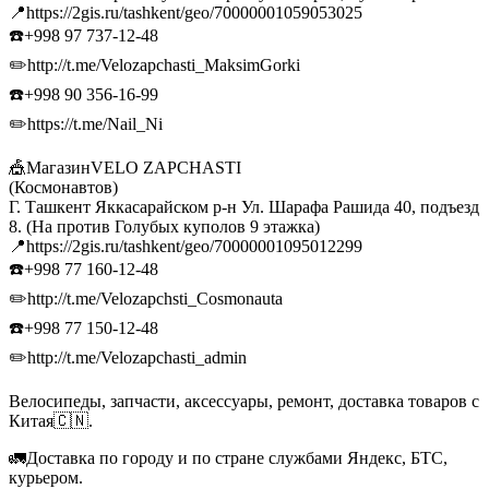
📍https://2gis.ru/tashkent/geo/70000001059053025
☎️+998 97 737-12-48
✏️http://t.me/Velozapchasti_MaksimGorki
☎️+998 90 356-16-99
✏️https://t.me/Nail_Ni
🎪МагазинVELO ZAPCHASTI
(Космонавтов)
Г. Ташкент Яккасарайском р-н Ул. Шарафа Рашида 40, подъезд
8. (На против Голубых куполов 9 этажка)
📍https://2gis.ru/tashkent/geo/70000001095012299
☎️+998 77 160-12-48
✏️http://t.me/Velozapchsti_Cosmonauta
☎️+998 77 150-12-48
✏️http://t.me/Velozapchasti_admin
Велосипеды, запчасти, аксессуары, ремонт, доставка товаров с
Китая🇨🇳.
🚛Доставка по городу и по стране службами Яндекс, БТС,
курьером.