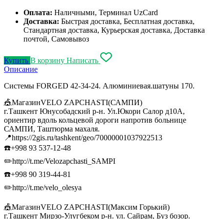
Оплата:
Наличными, Терминал UzCard
Доставка:
Быстрая доставка, Бесплатная доставка,
Стандартная доставка, Курьерская доставка, Доставка
почтой, Самовывоз
Купить
В корзину
Написать
Описание
Системы FORGED 42-34-24. Алюминиевая.шатуны 170.
🎪МагазинVELO ZAPCHASTI(САМПИ)
г.Ташкент Юнусобадский р-н. Ул.Юкори Салор д10А,
ориентир вдоль кольцевой дороги напротив больнице
САМПИ, Таштюрма махаля.
📍https://2gis.ru/tashkent/geo/70000001037922513
☎️+998 93 537-12-48
✏️http://t.me/Velozapchasti_SAMPI
☎️+998 90 319-44-81
✏️http://t.me/velo_olesya
🎪МагазинVELO ZAPCHASTI(Максим Горький)
г.Ташкент Мирзо-Улугбеком р-н. ул. Сайрам, Буз бозор.