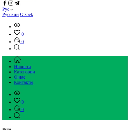
Рус
Русский
O'zbek
0
0
Новости
Категории
О нас
Контакты
0
0
Меню