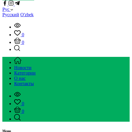
Рус
Русский
O'zbek
0
0
Новости
Категории
О нас
Контакты
0
0
Меню